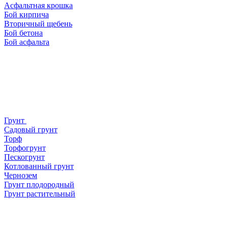
Асфальтная крошка
Бой кирпича
Вторичный щебень
Бой бетона
Бой асфальта
Грунт
Садовый грунт
Торф
Торфогрунт
Пескогрунт
Котлованный грунт
Чернозем
Грунт плодородный
Грунт растительный