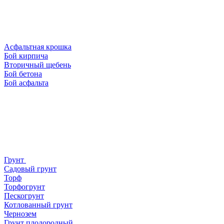
Асфальтная крошка
Бой кирпича
Вторичный щебень
Бой бетона
Бой асфальта
Грунт
Садовый грунт
Торф
Торфогрунт
Пескогрунт
Котлованный грунт
Чернозем
Грунт плодородный