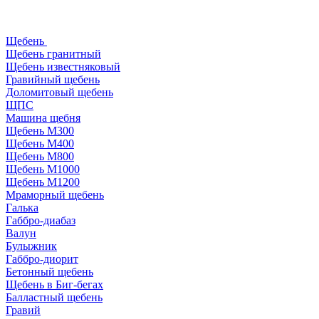
Щебень
Щебень гранитный
Щебень известняковый
Гравийный щебень
Доломитовый щебень
ЩПС
Машина щебня
Щебень М300
Щебень М400
Щебень М800
Щебень М1000
Щебень М1200
Мраморный щебень
Галька
Габбро-диабаз
Валун
Булыжник
Габбро-диорит
Бетонный щебень
Щебень в Биг-бегах
Балластный щебень
Гравий