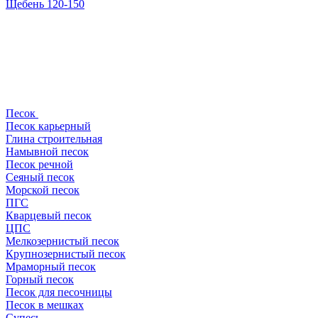
Щебень 120-150
Песок
Песок карьерный
Глина строительная
Намывной песок
Песок речной
Сеяный песок
Морской песок
ПГС
Кварцевый песок
ЦПС
Мелкозернистый песок
Крупнозернистый песок
Мраморный песок
Горный песок
Песок для песочницы
Песок в мешках
Супесь