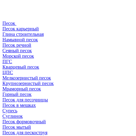
Песок
Песок карьерный
Глина строительная
Намывной песок
Песок речной
Сеяный песок
Морской песок
ПГС
Кварцевый песок
ЦПС
Мелкозернистый песок
Крупнозернистый песок
Мраморный песок
Горный песок
Песок для песочницы
Песок в мешках
Супесь
Суглинок
Песок формовочный
Песок мытый
Песок для пескоструя