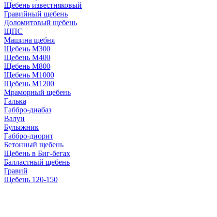
Щебень известняковый
Гравийный щебень
Доломитовый щебень
ЩПС
Машина щебня
Щебень М300
Щебень М400
Щебень М800
Щебень М1000
Щебень М1200
Мраморный щебень
Галька
Габбро-диабаз
Валун
Булыжник
Габбро-диорит
Бетонный щебень
Щебень в Биг-бегах
Балластный щебень
Гравий
Щебень 120-150